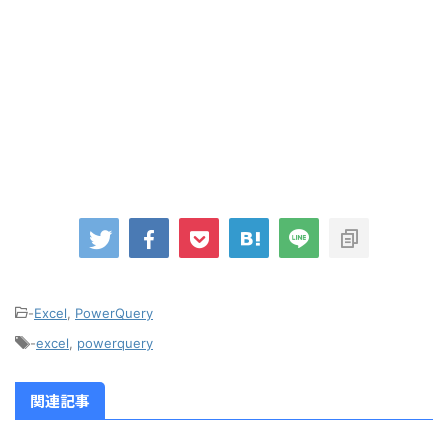
-
Excel
,
PowerQuery
-
excel
,
powerquery
関連記事