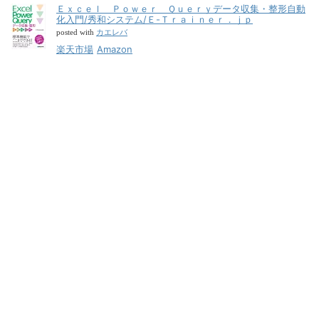
Ｅｘｃｅｌ Ｐｏｗｅｒ Ｑｕｅｒｙデータ収集・整形自動
化入門/秀和システム/Ｅ-Ｔｒａｉｎｅｒ．ｊｐ
カエレバ
posted with
楽天市場
Amazon