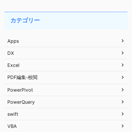
カテゴリー
Apps
DX
Excel
PDF編集-校閲
PowerPivot
PowerQuery
swift
VBA