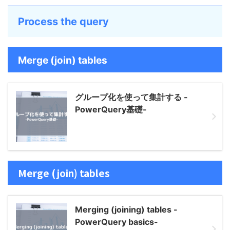
Process the query
Merge (join) tables
グループ化を使って集計する -
PowerQuery基礎-
Merge (join) tables
Merging (joining) tables -
PowerQuery basics-